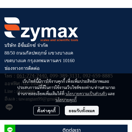
บริษัท อีซี่แม๊กซ์ จำกัด
88/50 ถนนกัลปพฤกษ์ แขวงบางแค
เขตบางแค กรุงเทพมหานคร 10160
ช่องทางการติดต่อ
โทร :
061-774-7440
,
099-389-3131
,
092-659-8885
เว็บไซต์นี้มีการใช้งานคุกกี้ เพื่อเพิ่มประสิทธิภาพและ
ออฟฟิศ :
02- 110-8129
ประสบการณ์ที่ดีในการใช้งานเว็บไซต์ของท่าน ท่านสามารถ
Line :
@ezymax
อ่านรายละเอียดเพิ่มเติมได้ที่
นโยบายความเป็นส่วนตัว
และ
อีเมล :
tawangtan99@gmail.com
นโยบายคุกกี้
ตั้งค่าคุกกี้
ยอมรับทั้งหมด
© Copyright 2023 All Rights Reserved
ติดต่อเรา