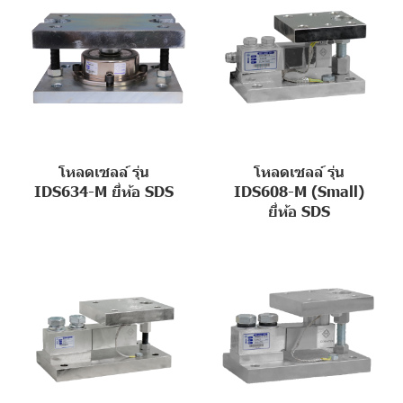
โหลดเซลล์ รุ่น
โหลดเซลล์ รุ่น
IDS634-M ยี่ห้อ SDS
IDS608-M (Small)
ยี่ห้อ SDS