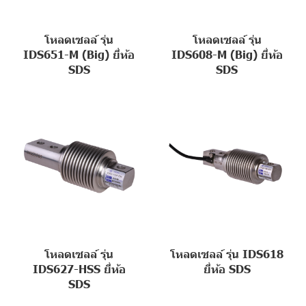
โหลดเซลล์ รุ่น
โหลดเซลล์ รุ่น
IDS651-M (Big) ยี่ห้อ
IDS608-M (Big) ยี่ห้อ
SDS
SDS
โหลดเซลล์ รุ่น
โหลดเซลล์ รุ่น IDS618
IDS627-HSS ยี่ห้อ
ยี่ห้อ SDS
SDS