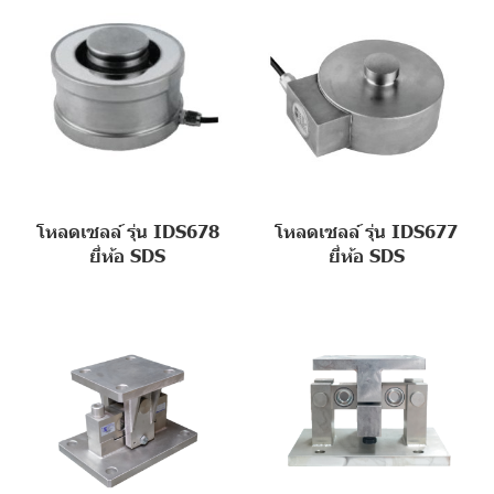
โหลดเซลล์ รุ่น IDS678
โหลดเซลล์ รุ่น IDS677
ยี่ห้อ SDS
ยี่ห้อ SDS