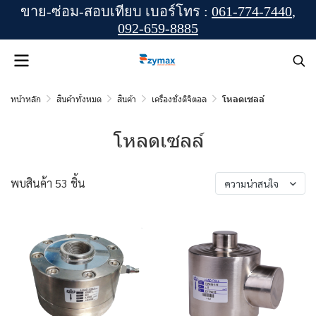
ขาย-ซ่อม-สอบเทียบ เบอร์โทร :
061-774-7440
,
092-659-8885
หน้าหลัก
สินค้าทั้งหมด
สินค้า
เครื่องชั่งดิจิตอล
โหลดเซลล์
โหลดเซลล์
พบสินค้า 53 ชิ้น
ความน่าสนใจ