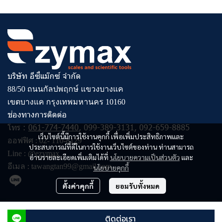
บริษัท อีซี่แม๊กซ์ จำกัด
88/50 ถนนกัลปพฤกษ์ แขวงบางแค
เขตบางแค กรุงเทพมหานคร 10160
ช่องทางการติดต่อ
โทร :
061-774-7440
,
099-389-3131
,
092-659-8885
เว็บไซต์นี้มีการใช้งานคุกกี้ เพื่อเพิ่มประสิทธิภาพและ
ออฟฟิศ :
02- 110-8129
ประสบการณ์ที่ดีในการใช้งานเว็บไซต์ของท่าน ท่านสามารถ
Line :
@ezymax
อ่านรายละเอียดเพิ่มเติมได้ที่
นโยบายความเป็นส่วนตัว
และ
อีเมล :
tawangtan99@gmail.com
นโยบายคุกกี้
ตั้งค่าคุกกี้
ยอมรับทั้งหมด
© Copyright 2023 All Rights Reserved
ติดต่อเรา