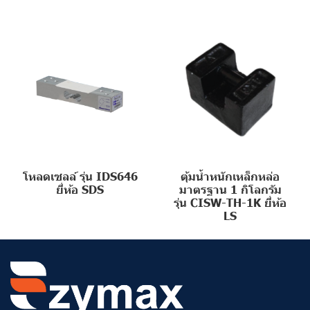
โหลดเซลล์ รุ่น IDS646
ตุ้มน้ำหนักเหล็กหล่อ
ยี่ห้อ SDS
มาตรฐาน 1 กิโลกรัม
รุ่น CISW-TH-1K ยี่ห้อ
LS