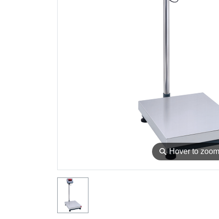
⚲
Hover to zoo