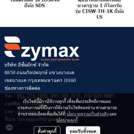
ยี่ห้อ SDS
มาตรฐาน 1 กิโลกรัม
รุ่น CISW-TH-1K ยี่ห้อ
LS
บริษัท อีซี่แม๊กซ์ จำกัด
88/50 ถนนกัลปพฤกษ์ แขวงบางแค
เขตบางแค กรุงเทพมหานคร 10160
ช่องทางการติดต่อ
โทร :
061-774-7440
,
099-389-3131
,
092-659-8885
เว็บไซต์นี้มีการใช้งานคุกกี้ เพื่อเพิ่มประสิทธิภาพและ
ออฟฟิศ :
02- 110-8129
ประสบการณ์ที่ดีในการใช้งานเว็บไซต์ของท่าน ท่านสามารถ
Line :
@ezymax
อ่านรายละเอียดเพิ่มเติมได้ที่
นโยบายความเป็นส่วนตัว
และ
อีเมล :
tawangtan99@gmail.com
นโยบายคุกกี้
ตั้งค่าคุกกี้
ยอมรับทั้งหมด