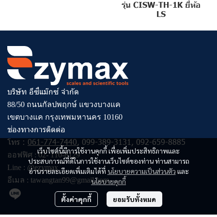
รุ่น CISW-TH-1K ยี่ห้อ
LS
บริษัท อีซี่แม๊กซ์ จำกัด
88/50 ถนนกัลปพฤกษ์ แขวงบางแค
เขตบางแค กรุงเทพมหานคร 10160
ช่องทางการติดต่อ
โทร :
061-774-7440
,
099-389-3131
,
092-659-8885
เว็บไซต์นี้มีการใช้งานคุกกี้ เพื่อเพิ่มประสิทธิภาพและ
ออฟฟิศ :
02- 110-8129
ประสบการณ์ที่ดีในการใช้งานเว็บไซต์ของท่าน ท่านสามารถ
Line :
@ezymax
อ่านรายละเอียดเพิ่มเติมได้ที่
นโยบายความเป็นส่วนตัว
และ
อีเมล :
tawangtan99@gmail.com
นโยบายคุกกี้
ตั้งค่าคุกกี้
ยอมรับทั้งหมด