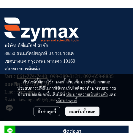
บริษัท อีซี่แม๊กซ์ จำกัด
88/50 ถนนกัลปพฤกษ์ แขวงบางแค
เขตบางแค กรุงเทพมหานคร 10160
ช่องทางการติดต่อ
โทร :
061-774-7440
,
099-389-3131
,
092-659-8885
เว็บไซต์นี้มีการใช้งานคุกกี้ เพื่อเพิ่มประสิทธิภาพและ
ออฟฟิศ :
02- 110-8129
ประสบการณ์ที่ดีในการใช้งานเว็บไซต์ของท่าน ท่านสามารถ
Line :
@ezymax
อ่านรายละเอียดเพิ่มเติมได้ที่
นโยบายความเป็นส่วนตัว
และ
อีเมล :
tawangtan99@gmail.com
นโยบายคุกกี้
ตั้งค่าคุกกี้
ยอมรับทั้งหมด
© Copyright 2023 All Rights Reserved
ติดต่อเรา