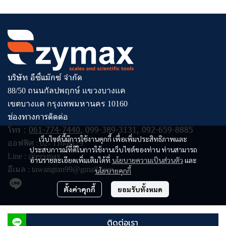
บริษัท อีซี่แม๊กซ์ จำกัด
88/50 ถนนกัลปพฤกษ์ แขวงบางแค
เขตบางแค กรุงเทพมหานคร 10160
ช่องทางการติดต่อ
โทร :
061-774-7440
,
099-389-3131
,
092-659-8885
เว็บไซต์นี้มีการใช้งานคุกกี้ เพื่อเพิ่มประสิทธิภาพและ
ออฟฟิศ :
02- 110-8129
ประสบการณ์ที่ดีในการใช้งานเว็บไซต์ของท่าน ท่านสามารถ
Line :
@ezymax
อ่านรายละเอียดเพิ่มเติมได้ที่
นโยบายความเป็นส่วนตัว
และ
อีเมล :
tawangtan99@gmail.com
นโยบายคุกกี้
ตั้งค่าคุกกี้
ยอมรับทั้งหมด
© Copyright 2023 All Rights Reserved
ติดต่อเรา