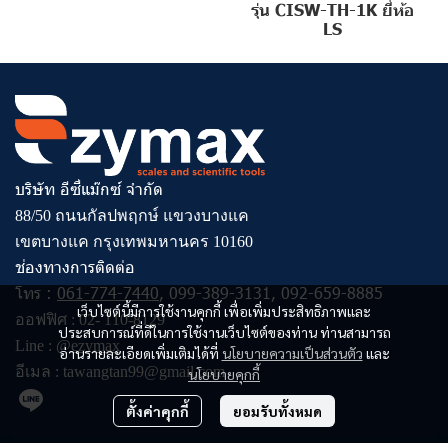
รุ่น CISW-TH-1K ยี่ห้อ
LS
บริษัท อีซี่แม๊กซ์ จำกัด
88/50 ถนนกัลปพฤกษ์ แขวงบางแค
เขตบางแค กรุงเทพมหานคร 10160
ช่องทางการติดต่อ
โทร :
061-774-7440
,
099-389-3131
,
092-659-8885
เว็บไซต์นี้มีการใช้งานคุกกี้ เพื่อเพิ่มประสิทธิภาพและ
ออฟฟิศ :
02- 110-8129
ประสบการณ์ที่ดีในการใช้งานเว็บไซต์ของท่าน ท่านสามารถ
Line :
@ezymax
อ่านรายละเอียดเพิ่มเติมได้ที่
นโยบายความเป็นส่วนตัว
และ
อีเมล :
tawangtan99@gmail.com
นโยบายคุกกี้
ตั้งค่าคุกกี้
ยอมรับทั้งหมด