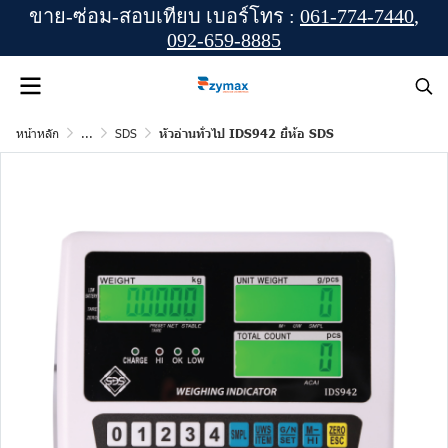
ขาย-ซ่อม-สอบเทียบ เบอร์โทร :
061-774-7440
,
092-659-8885
หน้าหลัก
...
SDS
หัวอ่านทั่วไป IDS942 ยี่ห้อ SDS