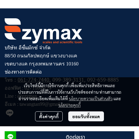
บริษัท อีซี่แม๊กซ์ จำกัด
88/50 ถนนกัลปพฤกษ์ แขวงบางแค
เขตบางแค กรุงเทพมหานคร 10160
ช่องทางการติดต่อ
โทร :
061-774-7440
,
099-389-3131
,
092-659-8885
เว็บไซต์นี้มีการใช้งานคุกกี้ เพื่อเพิ่มประสิทธิภาพและ
ออฟฟิศ :
02- 110-8129
ประสบการณ์ที่ดีในการใช้งานเว็บไซต์ของท่าน ท่านสามารถ
Line :
@ezymax
อ่านรายละเอียดเพิ่มเติมได้ที่
นโยบายความเป็นส่วนตัว
และ
อีเมล :
tawangtan99@gmail.com
นโยบายคุกกี้
ตั้งค่าคุกกี้
ยอมรับทั้งหมด
© Copyright 2023 All Rights Reserved
ติดต่อเรา