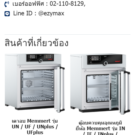
เบอร์ออฟฟิศ :
02-110-8129
,
Line ID :
@ezymax
สินค้าที่เกี่ยวข้อง
เตาอบ Memmert รุ่น
ตู้อบควบคุมอุณหภูมิ
UN / UF / UNplus /
ยี่ห้อ Memmert รุ่น IN
UFplus
/ IF / INplus /