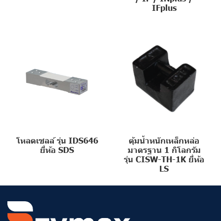
IFplus
โหลดเซลล์ รุ่น IDS646
ตุ้มน้ำหนักเหล็กหล่อ
ยี่ห้อ SDS
มาตรฐาน 1 กิโลกรัม
รุ่น CISW-TH-1K ยี่ห้อ
LS