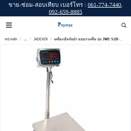
ขาย-ซ่อม-สอบเทียบ เบอร์โทร :
061-774-7440
,
092-659-8885
หน้าหลัก
...
JADEVER
เครื่องชั่งกันน้ำ แบบวางพื้น รุ่น JWI-520-4050SS-300K ยี่ห้อ JADEVER