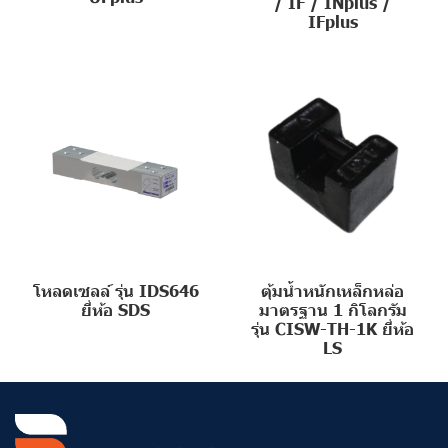
/ IF / INplus /
IFplus
โหลดเซลล์ รุ่น IDS646
ตุ้มน้ำหนักเหล็กหล่อ
ยี่ห้อ SDS
มาตรฐาน 1 กิโลกรัม
รุ่น CISW-TH-1K ยี่ห้อ
LS