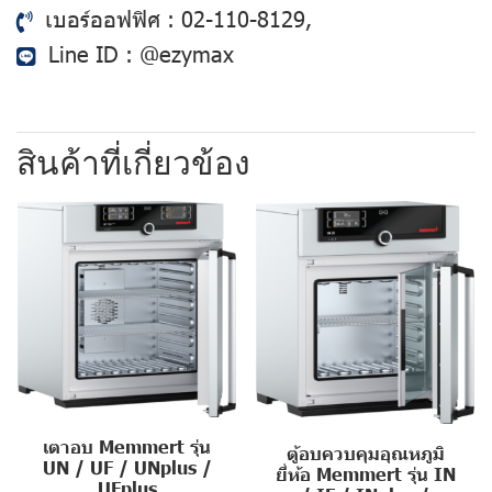
เบอร์ออฟฟิศ :
02-110-8129
,
Line ID :
@ezymax
สินค้าที่เกี่ยวข้อง
เตาอบ Memmert รุ่น
ตู้อบควบคุมอุณหภูมิ
UN / UF / UNplus /
ยี่ห้อ Memmert รุ่น IN
UFplus