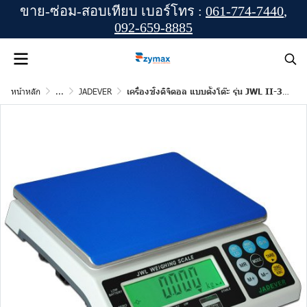
ขาย-ซ่อม-สอบเทียบ เบอร์โทร :
061-774-7440
,
092-659-8885
หน้าหลัก
...
JADEVER
เครื่องชั่งดิจิตอล แบบตั้งโต๊ะ รุ่น JWL II-30K ยี่ห้อ JADEVER