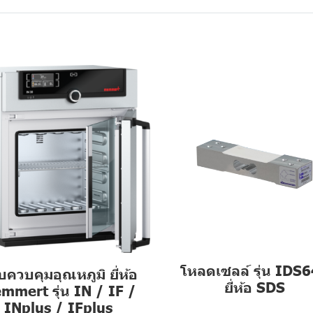
โหลดเซลล์ รุ่น IDS
อบควบคุมอุณหภูมิ ยี่ห้อ
ยี่ห้อ SDS
mmert รุ่น IN / IF /
INplus / IFplus