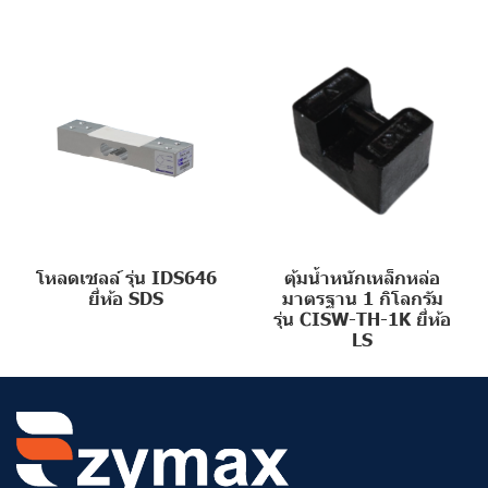
โหลดเซลล์ รุ่น IDS646
ตุ้มน้ำหนักเหล็กหล่อ
ยี่ห้อ SDS
มาตรฐาน 1 กิโลกรัม
รุ่น CISW-TH-1K ยี่ห้อ
LS