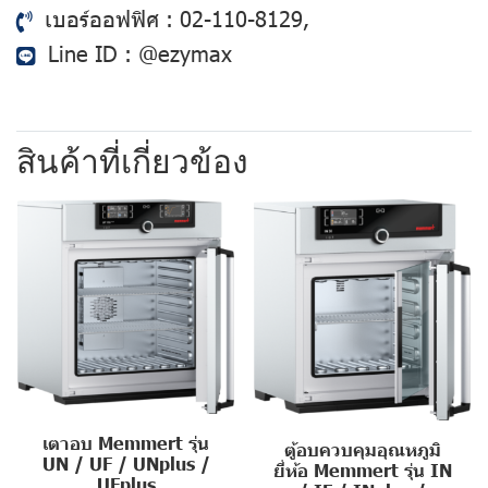
เบอร์ออฟฟิศ :
02-110-8129
,
Line ID :
@ezymax
สินค้าที่เกี่ยวข้อง
เตาอบ Memmert รุ่น
ตู้อบควบคุมอุณหภูมิ
UN / UF / UNplus /
ยี่ห้อ Memmert รุ่น IN
UFplus