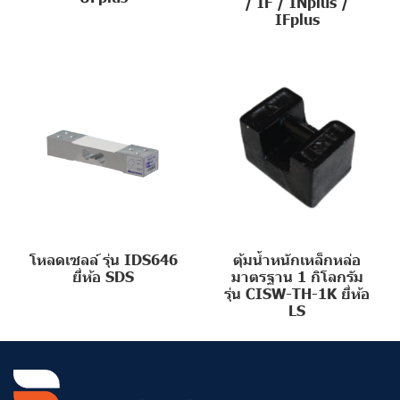
/ IF / INplus /
IFplus
โหลดเซลล์ รุ่น IDS646
ตุ้มน้ำหนักเหล็กหล่อ
ยี่ห้อ SDS
มาตรฐาน 1 กิโลกรัม
รุ่น CISW-TH-1K ยี่ห้อ
LS