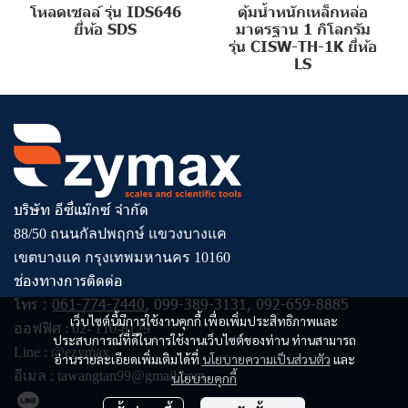
โหลดเซลล์ รุ่น IDS646
ตุ้มน้ำหนักเหล็กหล่อ
ยี่ห้อ SDS
มาตรฐาน 1 กิโลกรัม
รุ่น CISW-TH-1K ยี่ห้อ
LS
บริษัท อีซี่แม๊กซ์ จำกัด
88/50 ถนนกัลปพฤกษ์ แขวงบางแค
เขตบางแค กรุงเทพมหานคร 10160
ช่องทางการติดต่อ
โทร :
061-774-7440
,
099-389-3131
,
092-659-8885
เว็บไซต์นี้มีการใช้งานคุกกี้ เพื่อเพิ่มประสิทธิภาพและ
ออฟฟิศ :
02- 110-8129
ประสบการณ์ที่ดีในการใช้งานเว็บไซต์ของท่าน ท่านสามารถ
Line :
@ezymax
อ่านรายละเอียดเพิ่มเติมได้ที่
นโยบายความเป็นส่วนตัว
และ
อีเมล :
tawangtan99@gmail.com
นโยบายคุกกี้